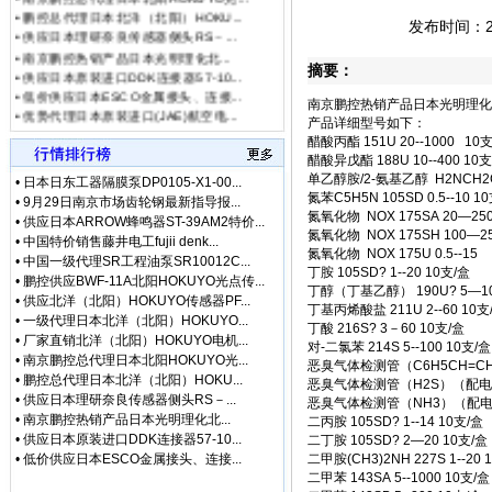
• [网站公告]
武藏MUSA
•
供应日本理研奈良传感器侧头RS－...
发布时间：201
• [网站公告]
泽藤SAWA
•
南京鹏控热销产品日本光明理化北...
• [网站公告]
英格索兰气动
•
供应日本原装进口DDK连接器57-10...
摘要：
•
低价供应日本ESCO金属接头、连接...
• [网站公告]
藤井DAIKE
•
优势代理日本原装进口(JAE)航空电...
• [网站公告]
藤井电工fuj
南京鹏控热销产品日本光明理化
•
特价热销日本航空电子JAE金属圆形...
产品详细型号如下：
• [网站公告]
低价格东京精
•
专业代理日本航空電子(JAE)金属圆...
醋酸丙酯 151U 20--1000 10
• [网站公告]
低价格东京精
•
特价热销日本JEL固态继电器F1C-2...
醋酸异戊酯 188U 10--400 10支
• [网站公告]
低价格东京精密
•
中国总代理日本NIPPON AUTOMATIO...
单乙醇胺/2-氨基乙醇 H2NCH2CH
•
日本日东工器隔膜泵DP0105-X1-00...
• [最新快讯]
阿里巴巴集
氮苯C5H5N 105SD 0.5--10 1
•
9月29日南京市场齿轮钢最新指导报...
• [网站公告]
一般纳税人特
氮氧化物 NOX 175SA 20—250
•
供应日本ARROW蜂鸣器ST-39AM2特价...
• [最新通知]
独家代理FA
氮氧化物 NOX 175SH 100—25
•
中国特价销售藤井电工fujii denk...
氮氧化物 NOX 175U 0.5--15 
• [网站公告]
独家代理FA
•
中国一级代理SR工程油泵SR10012C...
丁胺 105SD? 1--20 10支/盒
• [最新通知]
独家代理FA
•
鹏控供应BWF-11A北阳HOKUYO光点传...
丁醇（丁基乙醇） 190U? 5―10
• [最新快讯]
独家代理FA
•
供应北洋（北阳）HOKUYO传感器PF...
丁基丙烯酸盐 211U 2--60 10支
•
一级代理日本北洋（北阳）HOKUYO...
• [网站公告]
大陆专业代理
丁酸 216S? 3－60 10支/盒
•
厂家直销北洋（北阳）HOKUYO电机...
• [最新快讯]
南京鹏控优势
对-二氯苯 214S 5--100 10支/盒
•
南京鹏控总代理日本北阳HOKUYO光...
• [最新快讯]
长期销售日本
恶臭气体检测管（C6H5CH=CH2）
•
鹏控总代理日本北洋（北阳）HOKU...
恶臭气体检测管（H2S）（配电动泵） 
• [网站公告]
全国总代理日
•
供应日本理研奈良传感器侧头RS－...
恶臭气体检测管（NH3）（配电动泵）
• [网站公告]
低价现货日
•
南京鹏控热销产品日本光明理化北...
二丙胺 105SD? 1--14 10支/盒
• [网站公告]
金属电铸粗
•
供应日本原装进口DDK连接器57-10...
二丁胺 105SD? 2—20 10支/盒
• [网站公告]
鹭宫压力开关
•
低价供应日本ESCO金属接头、连接...
二甲胺(CH3)2NH 227S 1--20 
• [网站公告]
三丰MITU
二甲苯 143SA 5--1000 10支/盒