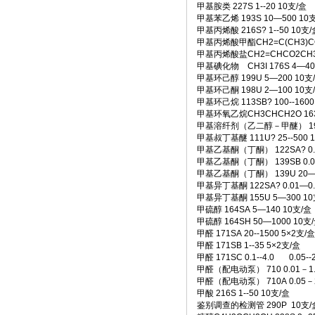
• [网站公告]
全国总代理日
甲基胺类 227S 1--20 10支/盒
甲基苯乙烯 193S 10—500 10
• [网站公告]
低价现货日
甲基丙烯酸 216S? 1--50 10支/
• [网站公告]
金属电铸粗
甲基丙烯酸甲酯CH2=C(CH3)CO2C
• [网站公告]
鹭宫压力开关
甲基丙烯酸盐CH2=CHCO2CH3 21
• [网站公告]
三丰MITU
甲基碘化物 CH3I 176S 4—4
• [网站公告]
三菱变频器F
甲基环己醇 199U 5—200 10支
甲基环己酮 198U 2—100 10支
• [网站公告]
三菱电机ME
甲基环己烷 113SB? 100--1600
• [网站公告]
三菱电机连接
甲基环氧乙烷CH3CHCH2O 163SA 
• [网站公告]
三键接着剂1
甲基溶纤剂（乙二醇－甲醚） 190U
• [网站公告]
中村KANO
甲基叔丁基醚 111U? 25--500 
• [网站公告]
伊苏米充电电
甲基乙基酮（丁酮） 122SA? 0.0
• [网站公告]
住友SUMIT
甲基乙基酮（丁酮） 139SB 0.01
甲基乙基酮（丁酮） 139U 20—1
• [网站公告]
住友SUMIT
甲基异丁基酮 122SA? 0.01—0.
• [网站公告]
住友电装端子
甲基异丁基酮 155U 5—300 10
• [网站公告]
佐藤制油VA
甲硫醇 164SA 5—140 10支/盒
甲硫醇 164SH 50—1000 10支
甲醛 171SA 20--1500 5×2支/盒
甲醛 171SB 1--35 5×2支/盒
甲醛 171SC 0.1--4.0 0.05--
甲醛（配电动泵） 710 0.01－1.
甲醛（配电动泵） 710A 0.05－2
甲酸 216S 1--50 10支/盒
鉴别调查的检测管 290P 10支/