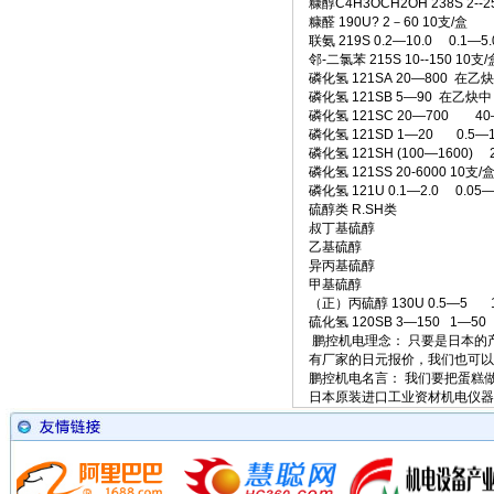
糠醇C4H3OCH2OH 238S 2--2
糠醛 190U? 2－60 10支/盒
联氨 219S 0.2—10.0 0.1—5.
邻-二氯苯 215S 10--150 10支/
磷化氢 121SA 20—800 在乙炔
磷化氢 121SB 5—90 在乙炔中 
磷化氢 121SC 20—700 40—
磷化氢 121SD 1—20 0.5—1
磷化氢 121SH (100—1600)
磷化氢 121SS 20-6000 10支/
磷化氢 121U 0.1—2.0 0.05—
硫醇类 R.SH类
叔丁基硫醇
乙基硫醇
异丙基硫醇
甲基硫醇
（正）丙硫醇 130U 0.5—5 1
硫化氢 120SB 3—150 1—50
鹏控机电理念： 只要是日本的
有厂家的日元报价，我们也可
鹏控机电名言： 我们要把蛋糕
日本原装进口工业资材机电仪器