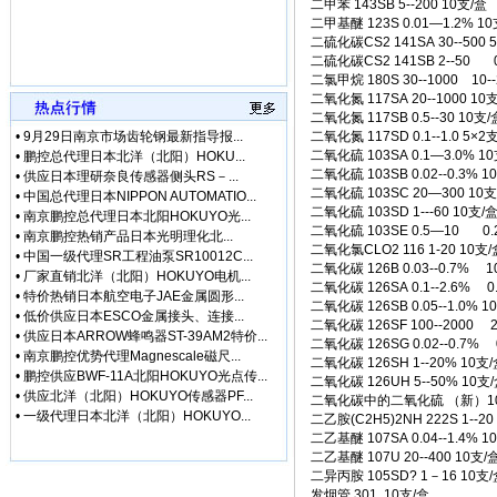
二甲苯 143SB 5--200 10支/盒
• [网站公告]
三菱变频器F
二甲基醚 123S 0.01—1.2% 1
• [网站公告]
三菱电机ME
二硫化碳CS2 141SA 30--500 
• [网站公告]
三菱电机连接
二硫化碳CS2 141SB 2--50 0.
• [网站公告]
三键接着剂1
二氯甲烷 180S 30--1000 10--
• [网站公告]
中村KANO
二氧化氮 117SA 20--1000 10
• [网站公告]
伊苏米充电电
二氧化氮 117SB 0.5--30 10支/
•
9月29日南京市场齿轮钢最新指导报...
二氧化氮 117SD 0.1--1.0 5×2
• [网站公告]
住友SUMIT
二氧化硫 103SA 0.1—3.0% 1
•
鹏控总代理日本北洋（北阳）HOKU...
• [网站公告]
住友SUMIT
二氧化硫 103SB 0.02--0.3% 1
•
供应日本理研奈良传感器侧头RS－...
• [网站公告]
住友电装端子
二氧化硫 103SC 20—300 10支
•
中国总代理日本NIPPON AUTOMATIO...
• [网站公告]
佐藤制油VA
二氧化硫 103SD 1---60 10支/
•
南京鹏控总代理日本北阳HOKUYO光...
• [最新快讯]
微软3.5亿
二氧化硫 103SE 0.5—10 0.2
•
南京鹏控热销产品日本光明理化北...
• [最新快讯]
【厂家特价供
二氧化氯CLO2 116 1-20 10支/
•
中国一级代理SR工程油泵SR10012C...
二氧化碳 126B 0.03--0.7% 10
• [最新通知]
日本松下Pa
•
厂家直销北洋（北阳）HOKUYO电机...
二氧化碳 126SA 0.1--2.6% 0.
• [网站公告]
专业销售日本
•
特价热销日本航空电子JAE金属圆形...
二氧化碳 126SB 0.05--1.0% 1
• [网站公告]
日本日东工器
•
低价供应日本ESCO金属接头、连接...
二氧化碳 126SF 100--2000 2
•
供应日本ARROW蜂鸣器ST-39AM2特价...
• [网站公告]
【鹏控代理】
二氧化碳 126SG 0.02--0.7% 0
•
南京鹏控优势代理Magnescale磁尺...
• [网站公告]
增田LPF-
二氧化碳 126SH 1--20% 10支
•
鹏控供应BWF-11A北阳HOKUYO光点传...
二氧化碳 126UH 5--50% 10支
• [网站公告]
太平贸易压力
•
供应北洋（北阳）HOKUYO传感器PF...
二氧化碳中的二氧化硫 （新）103SG
• [网站公告]
小林记录纸1
•
一级代理日本北洋（北阳）HOKUYO...
二乙胺(C2H5)2NH 222S 1--20
• [网站公告]
小西KONI
二乙基醚 107SA 0.04--1.4% 1
• [网站公告]
2019-04-
二乙基醚 107U 20--400 10支/
• [网站公告]
小金井KOG
二异丙胺 105SD? 1－16 10支/
• [网站公告]
指月制作所电
发烟管 301 10支/盒