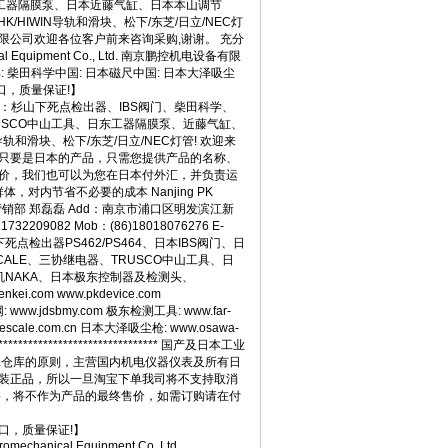
东工器隔膜泵、日本近藤气缸、日本本山调节
-09 10:16
K/HIWIN导轨和滑块、松下/东芝/日立/NEC灯
-09 10:16
限公司欢迎各位客户前来咨询采购,谢谢。 充分
l Equipment Co., Ltd. 南京鹏控机电设备有限
9 10:15
: 柴田科学中国: 日本磁尺中国: 日本大泽吸尘
 10:15
口，质量保证!】
14
待理的优势品牌与产品：杉山下死点检出器、IBS阀门、柴田科学、
10:14
RUSCO中山工具、日东工器隔膜泵、近藤气缸、
0:13
轨和滑块、松下/东芝/日立/NEC灯管! 欢迎来
13
 只要是日本的产品，只需您提供产品的名称、
价，我们也可以为您在日本付外汇，并负责运
9 10:12
对内节省不必要的成本 Nanjing PK
有限公司 市场营销部 郑磊磊 Add：南京市浦口区明发滨江新
 09:53
1732209082 Mob：(86)18018076276 E-
7 09:44
本杉山下死点检出器PS462/PS464、日本IBS阀门、日
17 09:42
CALE、三协继电器、TRUSCO中山工具、日
机NAKA、日本极东控制器及检测头、
 11:02
.com www.pkdevice.com
11 11:02
网: www.jdsbmy.com 极东检测工具: www.far-
09:58
nescale.com.cn 日本大泽吸尘枪: www.osawa-
 09:58
******************************** 国产及日本工业
:57
二仓库的原则，主营国内机电仪器仪表及所有日
 09:57
原装正品，所以一旦淘宝下单我司将不支持取消
格，将不作为产品的最终售价，如需订购请在付
11 09:57
日本原装进口，质量保证!】
11 09:57
ectromechanical Equipment Co. Ltd.