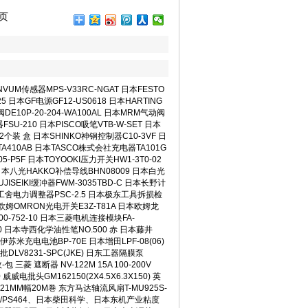
1 09:56
页
 09:56
56
9:56
9:56
 09:56
1 09:56
VUM传感器MPS-V33RC-NGAT 日本FESTO
09:56
25 日本GF电源GF12-US0618 日本HARTING
DE10P-20-204-WA100AL 日本MRM气动阀
:08
器FSU-210 日本PISCO吸笔VTB-W-SET 日本
12个装 盒 日本SHINKO神钢控制器C10-3VF 日
1
计TA410AB 日本TASCO株式会社充电器TA101G
1
5-P5F 日本TOYOOKI压力开关HW1-3T0-02
0
日本八光HAKKO补偿导线BHN08009 日本白光
0
JISEIKI缓冲器FWM-3035TBD-C 日本长野计
东京理工舍电力调整器PSC-2.5 日本极东工具拆损检
姆OMRON光电开关E3Z-T81A 日本欧姆龙
4:10
00-752-10 日本三菱电机连接模块FA-
-05 14:10
040 日本寺西化学油性笔NO.500 赤 日本藤井
8-05 14:10
本伊苏米充电电池BP-70E 日本增田LPF-08(06)
8-05 14:09
批DLV8231-SPC(JKE) 日东工器隔膜泵
 三菱 遮断器 NV-122M 15A 100-200V
威威电批头GM162150(2X4.5X6.3X150) 英
16
21MM幅20M巻 东方马达轴流风扇T-MU925S-
9 10:16
S462/PS464、日本柴田科学、日本东机产业粘度
:16