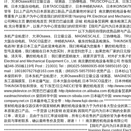
计、大泽Osawa和日立吸尘器 、绿测器、三协继电器、TRUSCO中山工具、日
• [网站公告]
三菱电机MELSEC-Q用电池Q6BAT特价销售 专业代理 2016-05
阀、日本大阪自动电机、日本TASCO温度计、日本仲精机NAKA、日本IKO/NSK/TH
• [网站公告]
三菱电机连接模块FA-LTB40ADGN特价销售 专业代理 2016-05
管等 【以上产品均为日本原装进口新品,产品质量绝对保证!】 南京鹏控机电设备有
尊重客户,以客户为中心营造我们的经营环境! Nanjing PK Electrical and Mechanica
• [网站公告]
三键接着剂1530 460G 20支/箱特价销售 专业代理 2016-05-0
公司网站主页 鹏控机电首页: 阿里巴巴诚信通: 店铺: 机电设备贸易网: 极东检测工具
• [网站公告]
中村KANON扭力扳手N60SPCK 3.24N.M特价销 2016-05-09
枪:充分尊重客户，以客户为中心营造我们的经营环境! 【我司产品均为日本原装进
• [网站公告]
伊苏米充电电池BP-70E特价销售 专业代理 2016-05-09 10:
************************************************** 以下为我司
• [网站公告]
住友SUMITOMO减速机CNHM01-506H-CB-29 2016-05-09 
东机产业粘度计、大泽Osawa、日立吸尘器、MAGNESCALE、三协继电器、T
• [网站公告]
住友SUMITOMO电机CNVM009-5067-CA-B- 2016-05-09 1
大阪自动电机、TASCO温度计、仲精机NAKA、极东控制器及检测头、THK/NSK导
• [网站公告]
住友电装端子6098-6559特价销售 专业代理 2016-05-09 10:
电咨询! 更多日本工业产品欢迎来电咨询，我们将竭诚为您服务！ 鹏控机电理念：
型号及规格，我们都能在日本为您买到，并送货到您手上；如果您有厂家的日元报
• [网站公告]
佐藤制油VADEN 润滑油 M NO.2特价销售 专业代理 2016-05-0
输、清关等。 鹏控机电名言： 我们要把蛋糕做大，就要开源节流，对外扩大客户群体，
• [最新快讯]
微软3.5亿美元甩卖诺基亚富士康接盘 2019-08-13 14:03
Electrical and Mechanical Equipment Co., Ltd. 南京鹏控机电设备
• [最新快讯]
【厂家特价供应】IBS 防爆阀/磁力轮RCB4V-600 2019-05-17
城346-350栋119号 Post：210031 Tel：(86)025-58860935-808 58850165 QQ：
• [最新通知]
日本松下Panasonic、东芝TOSHIBA、NEC、日立 2019-05-1
mail：18018076276@163.com 传真：(86)025-58575593 优势产品： 日
• [网站公告]
专业销售日本松下Panasonic、东芝TOSHIBA、NE 2019-05-
本柴田科学、日本东机产业粘度计、大泽Osawa和日立吸尘器 绿测器、MAGNES
东工器隔膜泵、日本近藤气缸、日本大阪自动电机 日本TASCO温度计、日本仲精
• [网站公告]
日本日东工器隔膜泵DP0105-X1-0001 专业代理 2019-04-11
THK/NSK导轨和滑块、松下/东芝/日立/NEC灯管等 鹏控机电首页：http://www.cndenkei
• [网站公告]
【鹏控代理】日本日东工器隔膜泵DP0105-X1-0001 2019-04-
www.pkdevice.cn 阿里巴巴诚信通: http://pkdevice.cn.alibaba.com 机电设备贸易
• [网站公告]
增田LPF-08(06)用的过滤芯P15-010P特价销售 2019-04-11 
eastmachinetool.cn 柴田科学中国: www.cn-sibata.com 日本磁尺中国: www.mag
• [网站公告]
太平贸易压力开关TDZ-4L24-C特价销售 专业代理 2019-04-11
company.net.cn 日本藤井电工安全带：http://www.fujii-denko.cn ******************
• [网站公告]
小林记录纸100-050-0100特价销售 专业代理 2019-04-11 09
资材机电设备仪器仪表中国直销机构 鹏控机电设备致力于为作好各大型企业的第
• [网站公告]
小西KONISHI胶水G103 170ML一支特价销售 专 2019-04-11
本原装进口产品。 一手货源 让利直销 欢迎采购 因我司产品均为日本订购的全新
订单，请见谅； 且由于当日汇率波动影响，所有公布在售的产品报价皆为参考价
• [网站公告]
2019-04-11 09:57
款前与掌柜联系，确认最终售价及货期，谢谢！！！ 南京鹏控机电设备有限公司
• [网站公告]
小金井KOGANEI快速接头TS4-M5M 10个一包特价销 2019-04-
********************************************************* 【我司产品均为
• [网站公告]
指月制作所电容RG-2 RG2460506J特价销售 专业代 2019-04-
********************************************************* Nanjing Peng control El