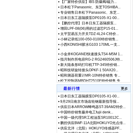
•
日本松下Panasonic、东芝TOSHIBA...
•
专业销售日本松下Panasonic、东芝...
•
日本日东工器隔膜泵DP0105-X1-00...
•
【鹏控代理】日本日东工器隔膜泵...
•
增田LPF-08(06)用的过滤芯P15-01...
•
太平贸易压力开关TDZ-4L24-C特价...
•
小林记录纸100-050-0100特价销售...
•
小西KONISHI胶水G103 170ML一支...
•
•
小金井KOGANEI快速接头TS4-M5M 1...
•
指月制作所电容RG-2 RG2460506J特...
•
新大陆条形码打印机TTP-345特价销...
•
昭和技研旋转接头OPKF-1 50AX20...
•
昭和测器荷重计MR-10N特价销售 专...
•
松下控制器MBDHT2510E特价销售 专...
•
松下行程开关AZ8107特价销售 专业...
•
武藏MUSASHI活塞MLP-B-50E特价销...
•
泽藤SAWA接收器AC24-H2R4特价销售...
•
日本日东工器隔膜泵DP0105-X1-00...
•
英格索兰气动钻7803RA特价销售 专...
•
9月29日南京市场齿轮钢最新指导报...
•
藤井DAIKEI HOOK电工安全带TRN-5...
•
供应日本ARROW蜂鸣器ST-39AM2特价...
•
藤井电工fujiidenko安全带BB-60-...
•
中国特价销售藤井电工fujii denk...
•
低价格东京精密 测定子 DM45505(...
•
中国一级代理SR工程油泵SR10012C...
•
低价格东京精密 传感器 E-DT-95-...
•
鹏控供应BWF-11A北阳HOKUYO光点传...
•
供应北洋（北阳）HOKUYO传感器PF...