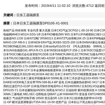
• [网站公告]
武藏MUSASHI活塞MLP-B-50E特价销售 专业代理 2019-04-1
发布时间：2019/4/11 11:02:10 浏览次数:4712
返回前
• [网站公告]
泽藤SAWA接收器AC24-H2R4特价销售 专业代理 2019-04-11
• [网站公告]
英格索兰气动钻7803RA特价销售 专业代理 2019-04-11 09:
关键词：
日东工器隔膜泵
• [网站公告]
藤井DAIKEI HOOK电工安全带TRN-599-BL4- 2019-04-11 0
• [网站公告]
藤井电工fujiidenko安全带BB-60-SN特价销售 2019-04-11 0
摘要：
日本日东工器隔膜泵DP0105-X1-0001
• [网站公告]
低价格东京精密 测定子 DM45505(锥形)让利销售 2019-04-11
• [网站公告]
低价格东京精密 传感器 E-DT-95-6B-C30让利销售 2019-04-1
热销产品 特价销售 专业代理 量大优惠 日本CKD气缸SCPG2-L-00-16-90 日本CON
• [网站公告]
低价格东京精密 传感器 E-DT-80SC/E-95-6B让 2019-04-11 
电磁阀MHE3-MS1H-3/2G-1/8 日本FKD螺母ZMV 90S 日本FUJIYA精密斜口钳3-1
连接器NO.1230 日本KITZ阀门R590313 日本KITZ气动球阀16K-25 日本KPM电磁阀
• [最新快讯]
阿里巴巴集团CEO张勇：B2B的春天正在到来 2017-01-10 15
MAVO-15F-RB-0-1 日本NEW-ERA气缸JKXBS-SD25-200 日本OHMAX液位传感
• [网站公告]
一般纳税人特别注意 2017-01-10 15:08
RESIBON砥石SKL1003-WA36 日本sanby印台OS-03 3号丸(真轮制) 9MM丸 
• [最新通知]
独家代理FAR-EAS极东60S全国一级代理 2016-08-05 14:1
本SUNX传感器GXL-8FUI-R-C5 日本TAISEI冷却器FCF-256-1 日本TASCO温度
• [网站公告]
独家代理FAR-EAS极东90S全国一级代理 2016-08-05 14:1
日本TASCO株式会社歧管组TA15DB 日本TMW(TAJIMI ELECTRONICS)接头PRC0
• [最新通知]
独家代理FAR-EAS极东90S全国一级代理 2016-08-05 14:1
日本TRUSCO烧付防止润滑剂 MG-420SP 日本爱发科ULVAC真空测定子WP-02 
• [最新快讯]
独家代理FAR-EAS极东90S全国一级代理 2016-08-05 14:1
HAKKO电烙铁985-01 日本坂口电热温度控制器EA4L(EA4-54-48) 日本不二精器FU
器压力表GV55-173-16MPA 日本大生过滤器P-UL UM UH-03 04-20U 日本
• [网站公告]
大陆专业代理FAR-EAS极东180S 2016-08-05 14:10
测器控制器FEM-1CP 日本金属电铸粗糙度样块 日本鹭宫压力开关FPS-C110 日本欧
• [最新快讯]
南京鹏控优势代理Magnescale磁尺BD96系列 2016-08-05 1
OMRON接近开关E2B-M12KS04-WZ-B2 日本三丰MITUTOYO精密数显游标卡尺5
• [最新快讯]
长期销售日本日东工业DP0105-X1-0001隔膜泵大量现 2016-08
LTB40ADGN 日本三菱化学阳极液AXI 500ML瓶 日本三洋步进马达103-4505-7
• [网站公告]
全国总代理日本荣研化学尿素培地E-MA69 50ML/瓶特价 2016-0
DAIKEI HOOK电工安全带TRN-599-BL4-BP 蓝色 日本信越耐热硅胶KE-3417 日
• [网站公告]
低价现货日本佐藤制油VADEN润滑油MNO.2全国总代理 2016-0
用的过滤芯P15-010P 日本指月制作所电容RG-2 RG2460506J 日东DELVO达威电
DP0105-Y1 日本佐藤制油VADEN 润滑油 M NO.2 日油技研 紫外线测试纸 H 100枚-包
• [网站公告]
金属电铸粗糙度样块特价销售 专业代理 2016-05-09 10:16
30MA 三菱电机 MELSEC-Q用电池 Q6BAT 山本YAMAMOTO 变送器 EMT1HMS50 
• [网站公告]
鹭宫压力开关FPS-C110特价销售 专业代理 2016-05-09 10:
格索兰 气动葫芦控制手柄 18500 变压器SR-120 日本川口技研敷居胶带HI-DX型 
• [网站公告]
三丰MITUTOYO精密数显游标卡尺500-752-10特价 2016-05-0
11-GP 横河温度调整器UT35A-001-10-00 优势产品: 日本杉山下死点检出器P
• [网站公告]
三菱变频器FR-E740-1.5K特价销售 专业代理 2016-05-09 10