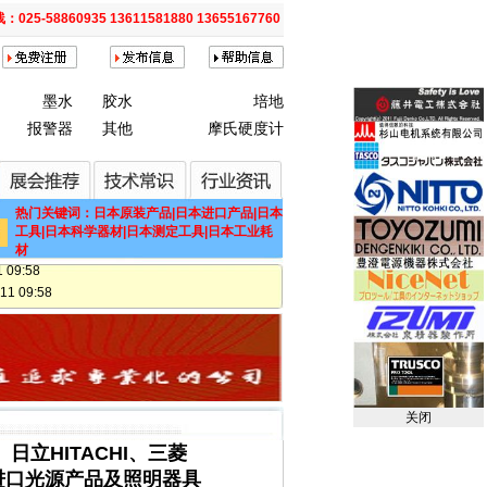
025-58860935 13611581880 13655167760
墨水
胶水
培地
报警器
其他
摩氏硬度计
 09:53
7 09:44
17 09:42
 11:02
热门关键词：日本原装产品|日本进口产品|日本
11 11:02
工具|日本科学器材|日本测定工具|日本工业耗
材
09:58
 09:58
:57
 09:57
11 09:57
11 09:57
09:57
关闭
:57
57
、日立HITACHI、三菱
:57
等原装进口光源产品及照明器具