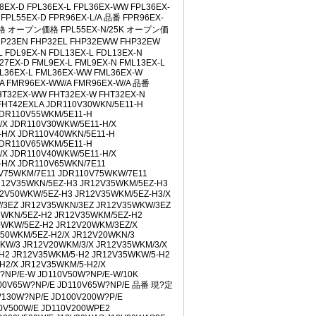
28EX-D FPL36EX-L FPL36EX-WW FPL36EX-
:16
 FPL55EX-D FPR96EX-L/A 品番 FPR96EX-
-09 10:16
ープン価格 オープン価格 FPL55EX-N/25K オープン価
-09 10:16
P23EN FHP32EL FHP32EWW FHP32EW
 FDL9EX-N FDL13EX-L FDL13EX-N
9 10:15
27EX-D FML9EX-L FML9EX-N FML13EX-L
 10:15
ML36EX-L FML36EX-WW FML36EX-W
14
/A FMR96EX-WW/A FMR96EX-W/A 品番
FHT32EX-WW FHT32EX-W FHT32EX-N
10:14
FHT42EXLA JDR110V30WKN/5E11-H
0:13
JDR110V55WKM/5E11-H
/X JDR110V30WKW/5E11-H/X
13
-H/X JDR110V40WKN/5E11-H
9 10:12
JDR110V65WKM/5E11-H
/X JDR110V40WKW/5E11-H/X
-H/X JDR110V65WKN/7E11
 09:53
V75WKM/7E11 JDR110V75WKW/7E11
7 09:44
R12V35WKN/5EZ-H3 JR12V35WKM/5EZ-H3
2V50WKW/5EZ-H3 JR12V35WKM/5EZ-H3/X
17 09:42
/3EZ JR12V35WKN/3EZ JR12V35WKW/3EZ
 11:02
5WKN/5EZ-H2 JR12V35WKM/5EZ-H2
11 11:02
0WKW/5EZ-H2 JR12V20WKM/3EZ/X
V50WKM/5EZ-H2/X JR12V20WKN/3
09:58
KW/3 JR12V20WKM/3/X JR12V35WKM/3/X
 09:58
H2 JR12V35WKM/5-H2 JR12V35WKW/5-H2
H2/X JR12V35WKM/5-H2/X
:57
?NP/E-W JD110V50W?NP/E-W/10K
 09:57
D100V65W?NP/E JD110V65W?NP/E 品番 現?定
130W?NP/E JD100V200W?P/E
11 09:57
10V500W/E JD110V200WPE2