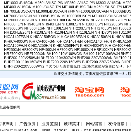
• [最新快讯]
长期销售日本日东工业DP0105-X1-0001隔膜泵大量现 2016-08
MF1000L/BHSC/N M250L/VHSC-P/N MF250L/VHSC-P/N M300L/VHSC/N MF3
• [网站公告]
全国总代理日本荣研化学尿素培地E-MA69 50ML/瓶特价 2016-0
MF400L/VHSC/N M100L/BUSC-T/N MF100L/BUSC-T/N M250L/BHSC-T/N MF2
MF700L/BUSC-A/N M1000L/BUSC-A/N 品番 MF1000L/BUSC-A/N M1000B/BU
• [网站公告]
低价现货日本佐藤制油VADEN润滑油MNO.2全国总代理 2016-0
MF700B/BHSC/N M1000B/BHSC/N MF1000B/BHSC/N MT1000B/BHSC/N MT1
• [网站公告]
金属电铸粗糙度样块特价销售 专业代理 2016-05-09 10:16
MT2000B/BHSC/N NH180L/N NH180FL/N NH220L/N NH220FL/N NH270L/N N
• [网站公告]
鹭宫压力开关FPS-C110特价销售 专业代理 2016-05-09 10:
NH660FL/N NH940L/N NH940FL/N NH180LS/N NH180FLS/N NH220LS/N NH
NH360LS/N NH360FLS/N NHT180LS/N NHT220LS/N NHT270LS/N NHT360LS/
• [网站公告]
三丰MITUTOYO精密数显游标卡尺500-752-10特价 2016-05-0
NH110FL/E26/N NH110LS/N NH110FLS/N NHT110LS/N NHTD70/N NHTD110/N
• [网站公告]
三菱变频器FR-E740-1.5K特价销售 专业代理 2016-05-09 10
HICA140TFG/N K-HICA150BG/N K-HICA150BFG/N K-HICA150G/N K-HICA15
• [网站公告]
三菱电机MELSEC-Q用电池Q6BAT特价销售 专业代理 2016-05
K-HICA400G/N K-HICA400FG/N K-HICA140TH/N K-HICA140TFH/N K-HICA150
HICA150FH/N K-HICA250H/N K-HICA250FH/N K-HICA400H/N K-HICA400FH/
• [网站公告]
三菱电机连接模块FA-LTB40ADGN特价销售 专业代理 2016-05
HF250X/N HF300X/N HF400X/N HF700X/N HF1000X/N HRF100X/N HRF200X
• [网站公告]
三键接着剂1530 460G 20支/箱特价销售 专业代理 2016-05-0
HRF700X/N HRF1000X/N BH100-110V100WC/N BH100-110V100WW/N BHF1
BHF200-220V250W/N BHF100-110V300W/N BHF200-220V300W/N BHF100-1
• [网站公告]
中村KANON扭力扳手N60SPCK 3.24N.M特价销 2016-05-09
BHRF100-110V160W/N BHRF200-220V160W/N BHRF200-220V250W/N BHRF
• [网站公告]
伊苏米充电电池BP-70E特价销售 专业代理 2016-05-09 10:
BHRF200-220V500W/N2 ＊のついた直菅蛍光灯は定格光束値が変更になり
• [网站公告]
住友SUMITOMO减速机CNHM01-506H-CB-29 2016-05-09 
欢迎交换友情链接，首页友情链接要求PR>=3，联系Q
• [网站公告]
住友SUMITOMO电机CNVM009-5067-CA-B- 2016-05-09 1
• [网站公告]
住友电装端子6098-6559特价销售 专业代理 2016-05-09 10:
• [网站公告]
佐藤制油VADEN 润滑油 M NO.2特价销售 专业代理 2016-05-0
电设备团购网
法律声明
|
广告服务
|
业务范围
|
诚聘英才
|
网站留言
|
友情链接
|
142-405 邮编：210031 电话：025-58860935/85355355/66