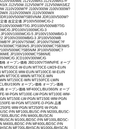
D220V500W/E J12V20WAS J12V20WAS?F
11 09:57
AS/X J12V50W J12V50W?F J12V50WAS/EZ
09:57
0W J110V200W?F J100V300W J100V300W?
0W/X J110V200W/X J110V300W/X
:57
 JDR100V500W?SB5VN/M JDR100V500W?
57
現?定価 改定定価 JP100V500WC/G-2
:57
JPD100V300WB?T/G JPD100V500WB?T/G
0WC/G JPD100V1000WC/G-3
 JP100V1000WC/G-5 JP100V1500WB/G-3
1 09:56
22 JP100V2000WB/G-3 JP100V500WB
50WB?F JP100V750WC JP100V750WC?F
 09:56
00V300WC?SB3N/S JP100V300WC?SB3W/S
56
P100V500WC?SB5N/M JP100V500WC?
B6M/E JP100V1000WC?SB6N/E
9:56
650WC/G JCD100V300WC/G
9:56
プン価格 オープン価格 JBD100V75WN/P/E オープ
 09:56
 MT35CE-W-EU/N MT70CE-LW29-EU/N
1 09:56
N MT100CE-WW-EU/N MT100CE-W-EU/N
W/N MT70CE-WW/N MT70CE-W/N
09:56
W/N MT150CE-W/N MT150FCE-LW/N
:08
F200CL/BU/190/N オープン価格 オープン価格
価格 オープン価格 MF400CL/BU/360/N オープ
E-W-PG/N MT100E-LW-PG/N MT100E-WW-
1
PG/N MT150E-LW-PG/N MT150E-WW-PG/N
1
T150FE-W-PG/N MT150FE-D-PG/N 品番
0
T250FE-WW-PG/N MT250FE-W-PG/N
BUSC-P/N MF100L/BUSC-P/N M200L/BUSC-
0
F300L/BUSC-P/N M400L/BUSC/N
/BUSC/N M100L/BDSC-P/N MF100L/BDSC-
4:10
/N M400L/BDSC-P/N MF400L/BDSC-P/N
BHSC/N MF700L/BHSC/N M1000L/BHSC/N