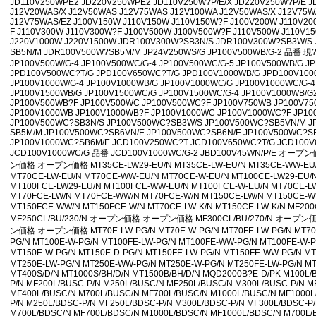
JD110V250WPE2 JD220V250WPE2 JD110V250W?P/E/X JD220V250W?P/E J
• [网站公告]
指月制作所电容RG-2 RG2460506J特价销售 专业代 2019-04-
J12V20WAS/X J12V50WAS J12V75WAS J12V100WA J12V50WAS/X J12V75W
• [网站公告]
新大陆条形码打印机TTP-345特价销售 专业代理 2019-04-11 
J12V75WAS/EZ J100V150W J110V150W J110V150W?F J100V200W J110V20
F J110V300W J110V300W?F J100V500W J100V500W?F J110V500W J110V15
• [网站公告]
昭和技研旋转接头OPKF-1 50AX20K 3A108 2019-04-11 09
J220V1000W J220V1500W JDR100V300W?SB3N/S JDR100V300W?SB3W/S
• [网站公告]
昭和测器荷重计MR-10N特价销售 专业代理 2019-04-11 09:
SB5N/M JDR100V500W?SB5M/M JP24V250WS/G JP100V500WB/G-2 品番 
• [网站公告]
松下控制器MBDHT2510E特价销售 专业代理 2019-04-11 09
JP100V500W/G-4 JP100V500WC/G-4 JP100V500WC/G-5 JP100V500WB/G 
JPD100V500WC?T/G JPD100V650WC?T/G JPD100V1000WB/G JPD100V100
• [网站公告]
松下行程开关AZ8107特价销售 专业代理 2019-04-11 09:57
JP100V1000W/G-4 JP100V1000WB/G JP100V1000WC/G JP100V1000WC/G-4
• [网站公告]
武藏MUSASHI活塞MLP-B-50E特价销售 专业代理 2019-04-1
JP100V1500WB/G JP100V1500WC/G JP100V1500WC/G-4 JP100V1000WB/G
JP100V500WB?F JP100V500WC JP100V500WC?F JP100V750WB JP100V7
• [网站公告]
泽藤SAWA接收器AC24-H2R4特价销售 专业代理 2019-04-11
JP100V1000WB JP100V1000WB?F JP100V1000WC JP100V1000WC?F JP1
• [网站公告]
英格索兰气动钻7803RA特价销售 专业代理 2019-04-11 09:
JP100V500WC?SB3N/S JP100V500WC?SB3W/S JP100V500WC?SB5VN/M J
SB5M/M JP100V500WC?SB6VN/E JP100V500WC?SB6N/E JP100V500WC?S
• [网站公告]
藤井DAIKEI HOOK电工安全带TRN-599-BL4- 2019-04-11 0
JP100V1000WC?SB6M/E JCD100V250WC?T JCD100V650WC?T/G JCD100V
• [网站公告]
藤井电工fujiidenko安全带BB-60-SN特价销售 2019-04-11 0
JCD100V1000WC/G 品番 JCD100V1000WC/G-2 JBD100V45WN/P/E オー
• [网站公告]
低价格东京精密 测定子 DM45505(锥形)让利销售 2019-04-11
ン価格 オープン価格 MT35CE-LW29-EU/N MT35CE-LW-EU/N MT35CE-WW-EU/N
• [网站公告]
低价格东京精密 传感器 E-DT-95-6B-C30让利销售 2019-04-1
MT70CE-LW-EU/N MT70CE-WW-EU/N MT70CE-W-EU/N MT100CE-LW29-EU/
MT100FCE-LW29-EU/N MT100FCE-WW-EU/N MT100FCE-W-EU/N MT70CE-L
• [网站公告]
低价格东京精密 传感器 E-DT-80SC/E-95-6B让 2019-04-11 
MT70FCE-LW/N MT70FCE-WW/N MT70FCE-W/N MT150CE-LW/N MT150CE-W
• [最新快讯]
阿里巴巴集团CEO张勇：B2B的春天正在到来 2017-01-10 15
MT150FCE-WW/N MT150FCE-W/N MT70CE-LW-K/N MT150CE-LW-K/N M
• [网站公告]
一般纳税人特别注意 2017-01-10 15:08
MF250CL/BU/230/N オープン価格 オープン価格 MF300CL/BU/270/N オープン
ン価格 オープン価格 MT70E-LW-PG/N MT70E-W-PG/N MT70FE-LW-PG/N MT70F
• [最新通知]
独家代理FAR-EAS极东60S全国一级代理 2016-08-05 14:1
PG/N MT100E-W-PG/N MT100FE-LW-PG/N MT100FE-WW-PG/N MT100FE-W-
• [网站公告]
独家代理FAR-EAS极东90S全国一级代理 2016-08-05 14:1
MT150E-W-PG/N MT150E-D-PG/N MT150FE-LW-PG/N MT150FE-WW-PG/N M
• [最新通知]
独家代理FAR-EAS极东90S全国一级代理 2016-08-05 14:1
MT250E-LW-PG/N MT250E-WW-PG/N MT250E-W-PG/N MT250FE-LW-PG/N M
MT400S/D/N MT1000S/BH/D/N MT1500B/BH/D/N MQD2000B?E-D/PK M100L/
• [最新快讯]
独家代理FAR-EAS极东90S全国一级代理 2016-08-05 14:1
P/N MF200L/BUSC-P/N M250L/BUSC/N MF250L/BUSC/N M300L/BUSC-P/N M
• [网站公告]
大陆专业代理FAR-EAS极东180S 2016-08-05 14:10
MF400L/BUSC/N M700L/BUSC/N MF700L/BUSC/N M1000L/BUSC/N MF1000L
• [最新快讯]
南京鹏控优势代理Magnescale磁尺BD96系列 2016-08-05 1
P/N M250L/BDSC-P/N MF250L/BDSC-P/N M300L/BDSC-P/N MF300L/BDSC-P
M700L/BDSC/N MF700L/BDSC/N M1000L/BDSC/N MF1000L/BDSC/N M700L/