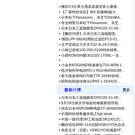
•
【厂家特价供应】IBS 防爆阀/磁力...
•
日本松下Panasonic、东芝TOSHIBA...
•
专业销售日本松下Panasonic、东芝...
•
日本日东工器隔膜泵DP0105-X1-00...
•
【鹏控代理】日本日东工器隔膜泵...
•
增田LPF-08(06)用的过滤芯P15-01...
•
太平贸易压力开关TDZ-4L24-C特价...
•
小林记录纸100-050-0100特价销售...
•
小西KONISHI胶水G103 170ML一支...
•
•
小金井KOGANEI快速接头TS4-M5M 1...
•
指月制作所电容RG-2 RG2460506J特...
•
新大陆条形码打印机TTP-345特价销...
•
昭和技研旋转接头OPKF-1 50AX20...
•
昭和测器荷重计MR-10N特价销售 专...
•
松下控制器MBDHT2510E特价销售 专...
•
松下行程开关AZ8107特价销售 专业...
•
武藏MUSASHI活塞MLP-B-50E特价销...
•
日本日东工器隔膜泵DP0105-X1-00...
•
泽藤SAWA接收器AC24-H2R4特价销售...
•
9月29日南京市场齿轮钢最新指导报...
•
英格索兰气动钻7803RA特价销售 专...
•
供应日本ARROW蜂鸣器ST-39AM2特价...
•
藤井DAIKEI HOOK电工安全带TRN-5...
•
中国特价销售藤井电工fujii denk...
•
藤井电工fujiidenko安全带BB-60-...
•
中国一级代理SR工程油泵SR10012C...
•
低价格东京精密 测定子 DM45505(...
•
鹏控供应BWF-11A北阳HOKUYO光点传...
•
低价格东京精密 传感器 E-DT-95-...
•
供应北洋（北阳）HOKUYO传感器PF...