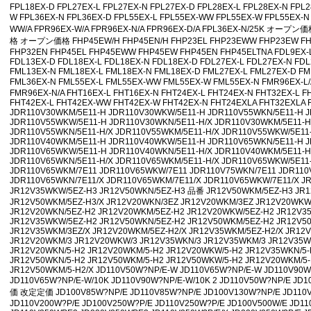
FPL18EX-D FPL27EX-L FPL27EX-N FPL27EX-D FPL28EX-L FPL28EX-N FPL
• [网站公告]
三菱变频器FR-E740-1.5K特价销售 专业代理 2016-05-09 10
W FPL36EX-N FPL36EX-D FPL55EX-L FPL55EX-WW FPL55EX-W FPL55EX-N
• [网站公告]
三菱电机MELSEC-Q用电池Q6BAT特价销售 专业代理 2016-05
WW/A FPR96EX-W/A FPR96EX-N/A FPR96EX-D/A FPL36EX-N/25K オ
• [网站公告]
三菱电机连接模块FA-LTB40ADGN特价销售 专业代理 2016-05
格 オープン価格 FHP45EW/H FHP45EN/H FHP23EL FHP23EWW FHP23EW FH
FHP32EN FHP45EL FHP45EWW FHP45EW FHP45EN FHP45ELTNA FDL9EX-L
• [网站公告]
三键接着剂1530 460G 20支/箱特价销售 专业代理 2016-05-0
FDL13EX-D FDL18EX-L FDL18EX-N FDL18EX-D FDL27EX-L FDL27EX-N FDL
• [网站公告]
中村KANON扭力扳手N60SPCK 3.24N.M特价销 2016-05-09
FML13EX-N FML18EX-L FML18EX-N FML18EX-D FML27EX-L FML27EX-D F
• [网站公告]
伊苏米充电电池BP-70E特价销售 专业代理 2016-05-09 10:
FML36EX-N FML55EX-L FML55EX-WW FML55EX-W FML55EX-N FMR96EX-L
FMR96EX-N/A FHT16EX-L FHT16EX-N FHT24EX-L FHT24EX-N FHT32EX-L 
• [网站公告]
住友SUMITOMO减速机CNHM01-506H-CB-29 2016-05-09 
FHT42EX-L FHT42EX-WW FHT42EX-W FHT42EX-N FHT24EXLA FHT32EXLA 
• [网站公告]
住友SUMITOMO电机CNVM009-5067-CA-B- 2016-05-09 1
JDR110V30WKM/5E11-H JDR110V30WKW/5E11-H JDR110V55WKN/5E11-H 
JDR110V55WKW/5E11-H JDR110V30WKN/5E11-H/X JDR110V30WKM/5E11-H
• [网站公告]
住友电装端子6098-6559特价销售 专业代理 2016-05-09 10:
JDR110V55WKN/5E11-H/X JDR110V55WKM/5E11-H/X JDR110V55WKW/5E11
• [网站公告]
佐藤制油VADEN 润滑油 M NO.2特价销售 专业代理 2016-05-0
JDR110V40WKM/5E11-H JDR110V40WKW/5E11-H JDR110V65WKN/5E11-H 
• [最新快讯]
微软3.5亿美元甩卖诺基亚富士康接盘 2019-08-13 14:03
JDR110V65WKW/5E11-H JDR110V40WKN/5E11-H/X JDR110V40WKM/5E11-H
JDR110V65WKN/5E11-H/X JDR110V65WKM/5E11-H/X JDR110V65WKW/5E11
• [最新快讯]
【厂家特价供应】IBS 防爆阀/磁力轮RCB4V-600 2019-05-17
JDR110V65WKM/7E11 JDR110V65WKW/7E11 JDR110V75WKN/7E11 JDR110
• [最新通知]
日本松下Panasonic、东芝TOSHIBA、NEC、日立 2019-05-1
JDR110V65WKN/7E11/X JDR110V65WKM/7E11/X JDR110V65WKW/7E11/X J
JR12V35WKW/5EZ-H3 JR12V50WKN/5EZ-H3 品番 JR12V50WKM/5EZ-H3 JR1
• [网站公告]
专业销售日本松下Panasonic、东芝TOSHIBA、NE 2019-05-
JR12V50WKM/5EZ-H3/X JR12V20WKN/3EZ JR12V20WKM/3EZ JR12V20WKW
• [网站公告]
日本日东工器隔膜泵DP0105-X1-0001 专业代理 2019-04-11
JR12V20WKN/5EZ-H2 JR12V20WKM/5EZ-H2 JR12V20WKW/5EZ-H2 JR12V3
• [网站公告]
【鹏控代理】日本日东工器隔膜泵DP0105-X1-0001 2019-04-
JR12V35WKW/5EZ-H2 JR12V50WKN/5EZ-H2 JR12V50WKM/5EZ-H2 JR12V5
JR12V35WKM/3EZ/X JR12V20WKM/5EZ-H2/X JR12V35WKM/5EZ-H2/X JR12
• [网站公告]
增田LPF-08(06)用的过滤芯P15-010P特价销售 2019-04-11 
JR12V20WKM/3 JR12V20WKW/3 JR12V35WKN/3 JR12V35WKM/3 JR12V35W
• [网站公告]
太平贸易压力开关TDZ-4L24-C特价销售 专业代理 2019-04-11
JR12V20WKN/5-H2 JR12V20WKM/5-H2 JR12V20WKW/5-H2 JR12V35WKN/5-
JR12V50WKN/5-H2 JR12V50WKM/5-H2 JR12V50WKW/5-H2 JR12V20WKM/5-
• [网站公告]
小林记录纸100-050-0100特价销售 专业代理 2019-04-11 09
JR12V50WKM/5-H2/X JD110V50W?NP/E-W JD110V65W?NP/E-W JD110V90W
• [网站公告]
小西KONISHI胶水G103 170ML一支特价销售 专 2019-04-11
JD110V65W?NP/E-W/10K JD110V90W?NP/E-W/10K 2 JD110V50W?NP/E J
• [网站公告]
2019-04-11 09:57
価 改定定価 JD100V85W?NP/E JD110V85W?NP/E JD100V130W?NP/E JD110V
• [网站公告]
小金井KOGANEI快速接头TS4-M5M 10个一包特价销 2019-04-
JD110V200W?P/E JD100V250W?P/E JD110V250W?P/E JD100V500W/E JD1