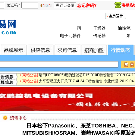
验证码：
忘记密码?
客服热线：
阀
干燥器
油性笔
• [最新快讯]
微软3.5亿美元甩卖诺基亚富士康接盘 2019-08-13 14:03
电子元器件
传感器
泵
• [最新快讯]
【厂家特价供应】IBS 防爆阀/磁力轮RCB4V-600 2019-05-17
• [最新通知]
日本松下Panasonic、东芝TOSHIBA、NEC、日立 2019-05-1
• [网站公告]
专业销售日本松下Panasonic、东芝TOSHIBA、NE 2019-05-
• [网站公告]
日本日东工器隔膜泵DP0105-X1-0001 专业代理 2019-04-11
• [网站公告]
【鹏控代理】日本日东工器隔膜泵DP0105-X1-0001 2019-04-
• [网站公告]
增田LPF-08(06)用的过滤芯P15-010P特价销售 2019-04-11 
• [网站公告]
太平贸易压力开关TDZ-4L24-C特价销售 专业代理 2019-04-11
• [网站公告]
小林记录纸100-050-0100特价销售 专业代理 2019-04-11 09
• [网站公告]
小西KONISHI胶水G103 170ML一支特价销售 专 2019-04-11
• [网站公告]
2019-04-11 09:57
• [网站公告]
小金井KOGANEI快速接头TS4-M5M 10个一包特价销 2019-04-
• [网站公告]
指月制作所电容RG-2 RG2460506J特价销售 专业代 2019-04-
• [网站公告]
新大陆条形码打印机TTP-345特价销售 专业代理 2019-04-11 
• [网站公告]
昭和技研旋转接头OPKF-1 50AX20K 3A108 2019-04-11 09
• [网站公告]
昭和测器荷重计MR-10N特价销售 专业代理 2019-04-11 09:
日本松下Panasonic、东芝TOSHIBA、NEC
• [网站公告]
松下控制器MBDHT2510E特价销售 专业代理 2019-04-11 09
MITSUBISHI/OSRAM、岩崎IWASAKI