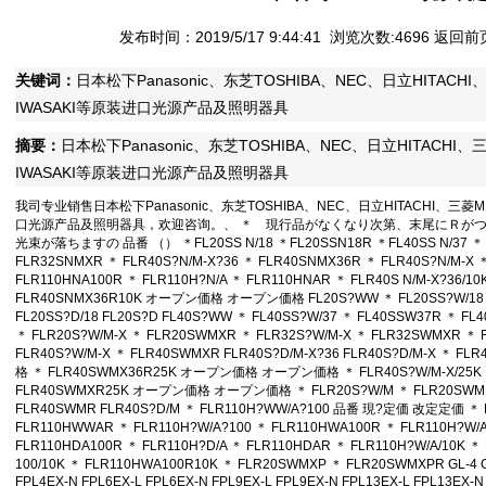
• [网站公告]
松下行程开关AZ8107特价销售 专业代理 2019-04-11 09:57
• [网站公告]
武藏MUSASHI活塞MLP-B-50E特价销售 专业代理 2019-04-1
发布时间：2019/5/17 9:44:41 浏览次数:4696
返回前
• [网站公告]
泽藤SAWA接收器AC24-H2R4特价销售 专业代理 2019-04-11
• [网站公告]
英格索兰气动钻7803RA特价销售 专业代理 2019-04-11 09:
关键词：
日本松下Panasonic、东芝TOSHIBA、NEC、日立HITACHI、
• [网站公告]
藤井DAIKEI HOOK电工安全带TRN-599-BL4- 2019-04-11 0
IWASAKI等原装进口光源产品及照明器具
• [网站公告]
藤井电工fujiidenko安全带BB-60-SN特价销售 2019-04-11 0
• [网站公告]
低价格东京精密 测定子 DM45505(锥形)让利销售 2019-04-11
摘要：
日本松下Panasonic、东芝TOSHIBA、NEC、日立HITACHI、三
• [网站公告]
低价格东京精密 传感器 E-DT-95-6B-C30让利销售 2019-04-1
IWASAKI等原装进口光源产品及照明器具
• [网站公告]
低价格东京精密 传感器 E-DT-80SC/E-95-6B让 2019-04-11 
• [最新快讯]
阿里巴巴集团CEO张勇：B2B的春天正在到来 2017-01-10 15
我司专业销售日本松下Panasonic、东芝TOSHIBA、NEC、日立HITACHI、三菱MIT
• [网站公告]
一般纳税人特别注意 2017-01-10 15:08
口光源产品及照明器具，欢迎咨询。、 ＊ 現行品がなくなり次第、末尾にＲが
光束が落ちますの 品番 （） ＊FL20SS N/18 ＊FL20SSN18R ＊FL40SS N/37 ＊ F
• [最新通知]
独家代理FAR-EAS极东60S全国一级代理 2016-08-05 14:1
FLR32SNMXR ＊ FLR40S?N/M-X?36 ＊ FLR40SNMX36R ＊ FLR40S?N/M-X 
• [网站公告]
独家代理FAR-EAS极东90S全国一级代理 2016-08-05 14:1
FLR110HNA100R ＊ FLR110H?N/A ＊ FLR110HNAR ＊ FLR40S N/M-X?
• [最新通知]
独家代理FAR-EAS极东90S全国一级代理 2016-08-05 14:1
FLR40SNMX36R10K オープン価格 オープン価格 FL20S?WW ＊ FL20SS?W/18 ＊
• [最新快讯]
独家代理FAR-EAS极东90S全国一级代理 2016-08-05 14:1
FL20SS?D/18 FL20S?D FL40S?WW ＊ FL40SS?W/37 ＊ FL40SSW37R ＊ FL4
• [网站公告]
大陆专业代理FAR-EAS极东180S 2016-08-05 14:10
＊ FLR20S?W/M-X ＊ FLR20SWMXR ＊ FLR32S?W/M-X ＊ FLR32SWMXR ＊ 
• [最新快讯]
南京鹏控优势代理Magnescale磁尺BD96系列 2016-08-05 1
FLR40S?W/M-X ＊ FLR40SWMXR FLR40S?D/M-X?36 FLR40S?D/M-X ＊
格 ＊ FLR40SWMX36R25K オープン価格 オープン価格 ＊ FLR40S?W/M-X/
• [最新快讯]
长期销售日本日东工业DP0105-X1-0001隔膜泵大量现 2016-08
FLR40SWMXR25K オープン価格 オープン価格 ＊ FLR20S?W/M ＊ FLR20SWMR 
• [网站公告]
全国总代理日本荣研化学尿素培地E-MA69 50ML/瓶特价 2016-0
FLR40SWMR FLR40S?D/M ＊ FLR110H?WW/A?100 品番 現?定価 改定定価 ＊ 
• [网站公告]
低价现货日本佐藤制油VADEN润滑油MNO.2全国总代理 2016-0
FLR110HWWAR ＊ FLR110H?W/A?100 ＊ FLR110HWA100R ＊ FLR110H?W/A
• [网站公告]
金属电铸粗糙度样块特价销售 专业代理 2016-05-09 10:16
FLR110HDA100R ＊ FLR110H?D/A ＊ FLR110HDAR ＊ FLR110H?W/A/10K ＊
• [网站公告]
鹭宫压力开关FPS-C110特价销售 专业代理 2016-05-09 10:
100/10K ＊ FLR110HWA100R10K ＊ FLR20SWMXP ＊ FLR20SWMXPR GL-4 GL-6
FPL4EX-N FPL6EX-L FPL6EX-N FPL9EX-L FPL9EX-N FPL13EX-L FPL13EX-N
• [网站公告]
三丰MITUTOYO精密数显游标卡尺500-752-10特价 2016-05-0