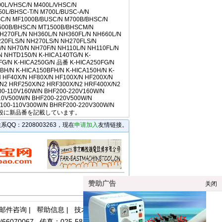
-05 14:10
00L/VHSC/N M400L/VHSC/N
8-05 14:10
50L/BHSC-T/N M700L/BUSC-A/N
SC/N MF1000B/BUSC/N M700B/BHSC/N
8-05 14:09
500B/BHSC/N MT1500B/BHSCM/N
H270FL/N NH360L/N NH360FL/N NH660L/N
16
220FLS/N NH270LS/N NH270FLS/N
N NH70/N NH70F/N NH110L/N NH110FL/N
9 10:16
 NHTD150/N K-HICA140TG/N K-
:16
0FG/N K-HICA250G/N 品番 K-HICA250FG/N
-09 10:16
BH/N K-HICA150BFH/N K-HICA150H/N K-
N HF40X/N HF80X/N HF100X/N HF200X/N
-09 10:16
/N2 HRF250X/N2 HRF300X/N2 HRF400X/N2
9 10:15
00-110V160W/N BHF200-220V160W/N
10V500W/N BHF200-220V500W/N
 10:15
100-110V300W/N BHRF200-220V300W/N
14
、下段に新品番を記載しています。
10:14
Q：2208003263，现在
申请加入
友情链接。
0:13
13
9 10:12
赞助广告
关闭
邮件咨询
|
帮助信息
|
技术支持
070067 传真：025-58575593