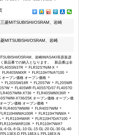
1 09:56
页
 09:56
56
三菱MITSUBISHI/OSRAM、岩崎
9:56
9:56
 09:56
菱MITSUBISHI/OSRAM、岩崎
1 09:56
09:56
:08
SUBISHI/OSRAM、岩崎IWASAKI等原装进
つく新品番での納入となります。 新品番は全
L40SSN37R ＊ FLR32S?N/M-X ＊
1
＊ FLR40SNMXR ＊ FLR110H?N/A?100 ＊
1
36/10K オープン価格 オープン価格 ＊
0
 FL20SSW18R ＊ FL20S?W ＊ FL20SWR
0
0S?W ＊ FL40SWR FL40SS?D/37 FL40S?D
FLR40S?W/M-X?36 ＊ FLR40SWMX36R ＊
4:10
 FLR40S?W/M-X?36/25K オープン価格 オープン価
25K オープン価格 オープン価格 ＊
-05 14:10
FLR40S?WW/M ＊ FLR40S?W/M ＊
8-05 14:10
FLR110HWWA100R ＊ FLR110H?WW/A ＊
8-05 14:09
 ＊ FLR110HWAR ＊ FLR110H?D/A?100 ＊
 FLR110HWAR10K ＊ FLR110H?W/A?
16
 GL-8 GL-10 GL-15 GL-20 GL-30 GL-40
 FPL13EX-D FPL18EX-L FPL18EX-N
9 10:16